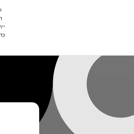
דילוג
לתוכן
ה
ה
יית
כדי